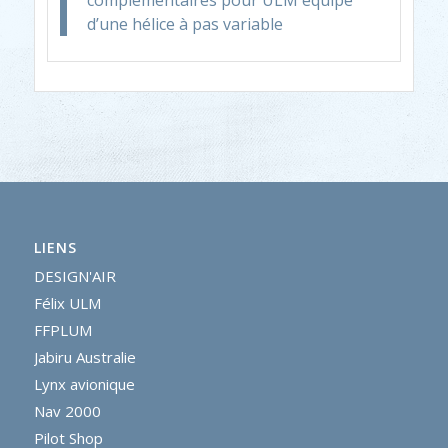
d’une hélice à pas variable
LIENS
DESIGN'AIR
Félix ULM
FFPLUM
Jabiru Australie
Lynx avionique
Nav 2000
Pilot Shop